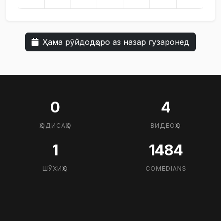
Ҳама рӯйдодҳоро аз назар гузаронед
0
4
ҲОДИСАҲО
ВИДЕОҲО
1
1484
ШӮХИҲО
COMEDIANS