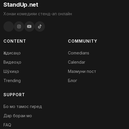
StandUp.net
Хонаи комедияи стенд-ап онлайн
CONTENT
COMMUNITY
Ҳодисаҳо
Comedians
Видеоҳо
Calendar
Шӯхиҳо
Мазмуни пост
Trending
Блог
SUPPORT
Бо мо тамос гиред
Дар бораи мо
FAQ