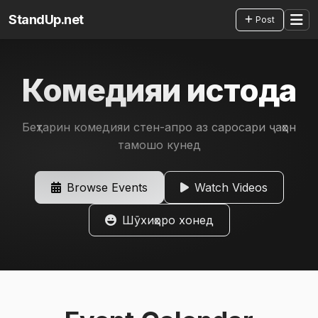
StandUp.net
Post
Комедияи истода
Беҳтарин комедияи стен-апро аз саросари ҷаҳон
тамошо кунед
Browse Events
Watch Videos
Шӯхиҳоро хонед