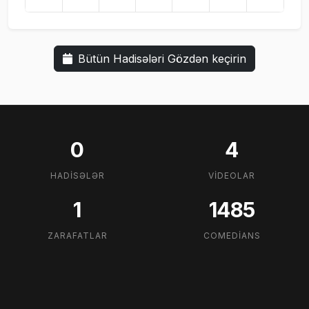
Bütün Hadisələri Gözdən keçirin
0
4
HADISƏLƏR
VIDEOLAR
1
1485
ZARAFATLAR
COMEDIANS