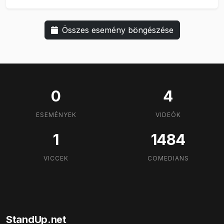
Összes esemény böngészése
0
4
ESEMÉNYEK
VIDEÓK
1
1484
VICCEK
COMEDIANS
StandUp.net