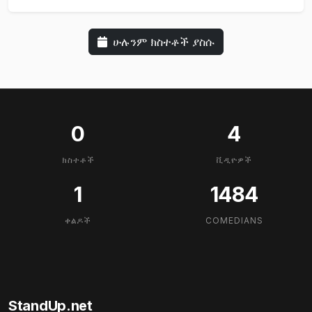
ሁሉንም ክስተቶች ያስሱ
0
4
ክስተቶች
ቪዲዮዎች
1
1484
ቀልዶች
COMEDIANS
StandUp.net