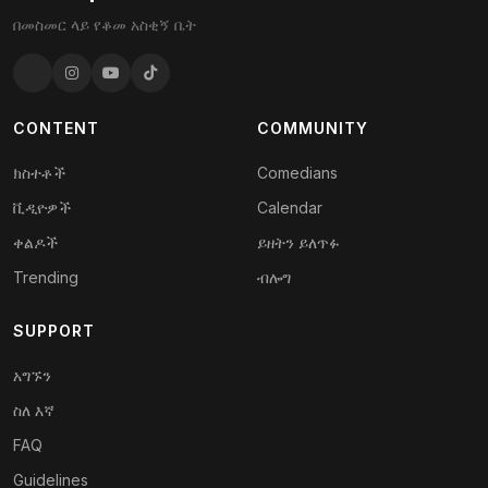
በመስመር ላይ የቆመ አስቂኝ ቤት
CONTENT
COMMUNITY
ክስተቶች
Comedians
ቪዲዮዎች
Calendar
ቀልዶች
ይዘትን ይለጥፉ
Trending
ብሎግ
SUPPORT
አግኙን
ስለ እኛ
FAQ
Guidelines