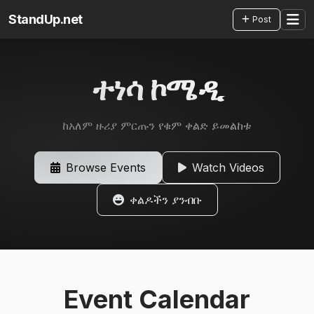
StandUp.net
Post
ተነሳ ኮሜዲ
ከአለም ዙሪያ ምርጡን የቁም ቀልድ ይመልከቱ
Browse Events
Watch Videos
ቀልዶችን ያንብቡ
Event Calendar