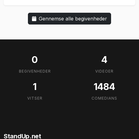
Gennemse alle begivenheder
0
4
BEGIVENHEDER
VIDEOER
1
1484
VITSER
COMEDIANS
StandUp.net