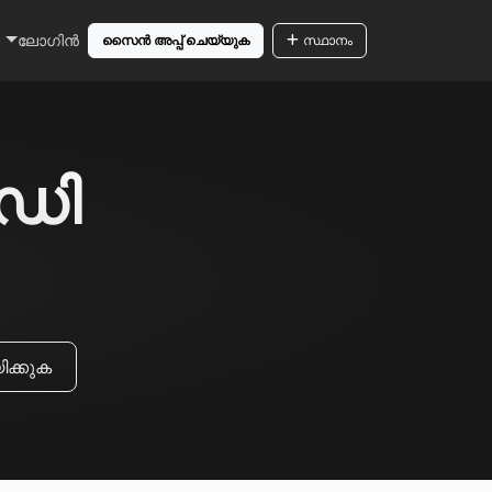
ലോഗിൻ
സൈൻ അപ്പ് ചെയ്യുക
സ്ഥാനം
മഡി
ക്കുക