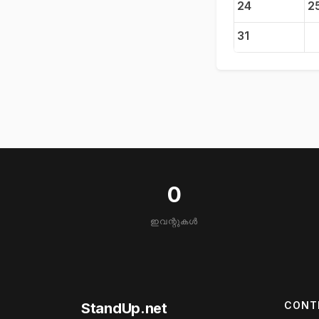
24
2
31
0
ഇവന്റുകൾ
CONT
StandUp.net