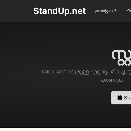
StandUp.net
ഇവന്റുകൾ
വ
സ്
ലോകമെമ്പാടുമുള്ള ഏറ്റവും മികച്ച സ
കാണുക.
Br