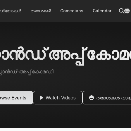
ീഡിയോകൾ
തമാശകൾ
Comedians
Calendar
റ്റാൻഡ് അപ്പ് കോ
്റ്റാൻഡ്-അപ്പ് കോമഡി
owse Events
Watch Videos
തമാശകൾ വായി