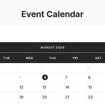
Event Calendar
AUGUST 2026
TUE
WED
THU
FRI
SAT
1
5
6
7
8
12
13
14
15
8
19
20
21
22