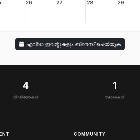
5
26
27
28
29
എല്ലാ ഇവന്റുകളും ബ്രൗസ് ചെയ്യുക
4
1
വീഡിയോകൾ
തമാശകൾ
ENT
COMMUNITY