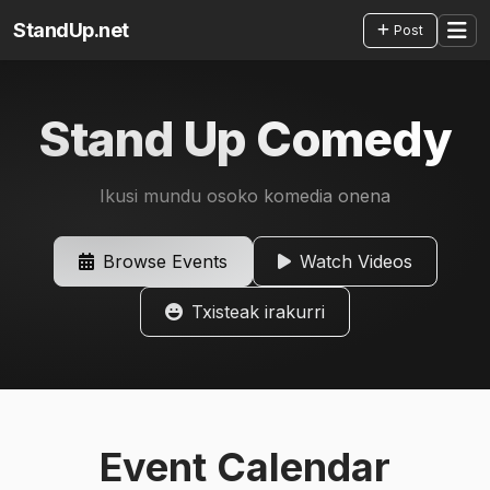
StandUp.net
Post
Stand Up Comedy
Ikusi mundu osoko komedia onena
Browse Events
Watch Videos
Txisteak irakurri
Event Calendar