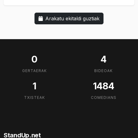
Arakatu ekitaldi guztiak
0
4
GERTAERAK
BIDEOAK
1
1484
TXISTEAK
COMEDIANS
StandUp.net