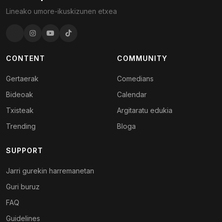
Lineako umore-ikuskizunen etxea
CONTENT
COMMUNITY
Gertaerak
Comedians
Bideoak
Calendar
Txisteak
Argitaratu edukia
Trending
Bloga
SUPPORT
Jarri gurekin harremanetan
Guri buruz
FAQ
Guidelines