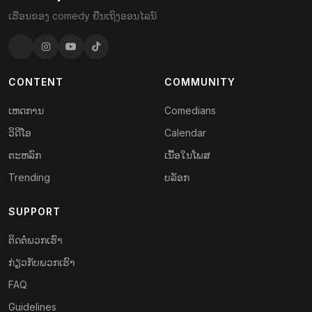
ເຮືອນຂອງ comedy ຢືນເຖິງອອນໄລນ໌
CONTENT
COMMUNITY
ເຫດການ
Comedians
ວິດີໂອ
Calendar
ຕະຫລົກ
ເນື້ອໃນໂພສ
Trending
ບລັອກ
SUPPORT
ຕິດ​ຕໍ່​ພວກ​ເຮົາ
ກ່ຽວ​ກັບ​ພວກ​ເຮົາ
FAQ
Guidelines