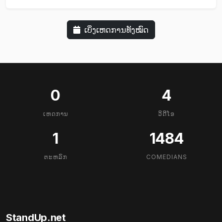
ເບິ່ງເຫດການທັງໝົດ
0
4
ເຫດການ
ວິດີໂອ
1
1484
ຕະຫລົກ
COMEDIANS
StandUp.net