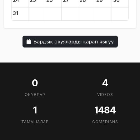
24
25
26
27
28
29
30
31
Бардык окуяларды карап чыгуу
0
4
ОКУЯЛАР
VIDEOS
1
1484
ТАМАШАЛАР
COMEDIANS