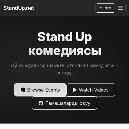
StandUp.net
Post
Stand Up
комедиясы
Дүйнө жүзүндөгү эң мыкты стенд-ап комедиясын
көрүңүз
Browse Events
Watch Videos
Тамашаларды окуу