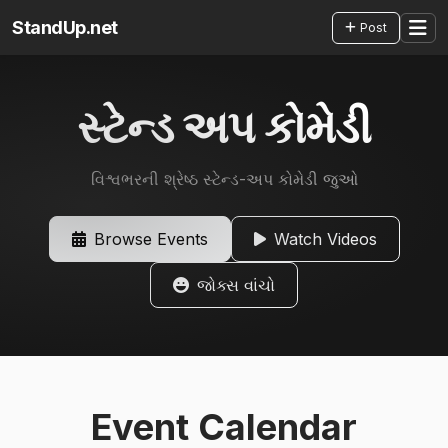
StandUp.net
Post
સ્ટેન્ડ અપ કોમેડી
વિશ્વભરની શ્રેષ્ઠ સ્ટેન્ડ-અપ કોમેડી જુઓ
Browse Events
Watch Videos
જોક્સ વાંચો
Event Calendar