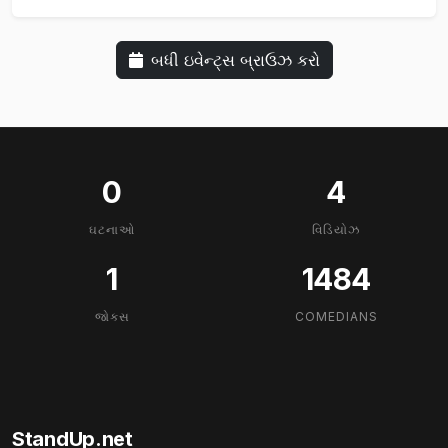
બધી ઇવેન્ટ્સ બ્રાઉઝ કરો
0
4
ઘટનાઓ
વિડિયોઝ
1
1484
જોક્સ
COMEDIANS
StandUp.net